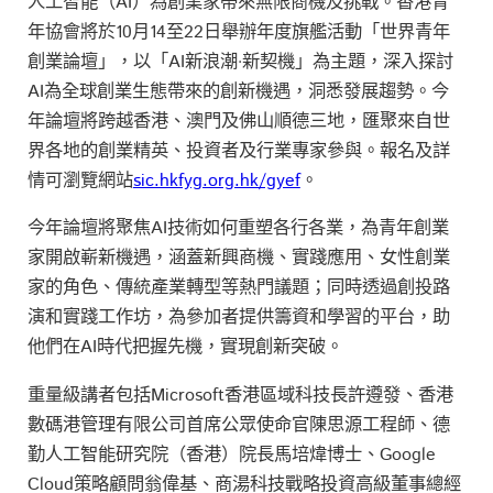
人工智能（AI）為創業家帶來無限商機及挑戰。香港青
年協會將於10月14至22日舉辦年度旗艦活動「世界青年
創業論壇」，以「AI新浪潮‧新契機」為主題，深入探討
AI為全球創業生態帶來的創新機遇，洞悉發展趨勢。今
年論壇將跨越香港、澳門及佛山順德三地，匯聚來自世
界各地的創業精英、投資者及行業專家參與。報名及詳
情可瀏覽網站
sic.hkfyg.org.hk/gyef
。
今年論壇將聚焦AI技術如何重塑各行各業，為青年創業
家開啟嶄新機遇，涵蓋新興商機、實踐應用、女性創業
家的角色、傳統產業轉型等熱門議題；同時透過創投路
演和實踐工作坊，為參加者提供籌資和學習的平台，助
他們在AI時代把握先機，實現創新突破。
重量級講者包括Microsoft香港區域科技長許遵發、香港
數碼港管理有限公司首席公眾使命官陳思源工程師、德
勤人工智能研究院（香港）院長馬培煒博士、Google
Cloud策略顧問翁偉基、商湯科技戰略投資高級董事總經