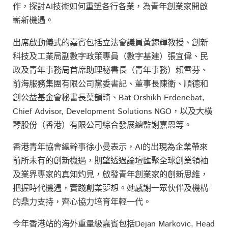
作，探討AI技術如何重塑各行各業，為青年創業家開啟
嶄新機遇。
出席啟動儀式的嘉賓包括立法會議員黃錦輝教授、創新
科技及工業局副數字政策專員（數字基建）張宜偉、民
政及青年事務局首席助理秘書長（青年事務）賴雪芬、
前海服務集團有限公司黨委書記、董事長陳衛、順德和
創公益基金會秘書長葉韻琦、Bat-Orshikh Erdenebat,
Chief Advisor, Development Solutions NGO，以及大橫
琴股份（香港）有限公司綜合發展總監謝嘉恩等。
香港青年協會總幹事徐小曼表示，AI的出現為企業帶來
前所未有的創新機遇，期望透過論壇匯聚全球創業領袖
及業界專家的真知灼見，啟發青年創業家的創新思維，
把握時代機遇，實踐創業夢想。她感謝一眾伙伴及機構
的鼎力支持，齊心協力培育年輕一代。
今年香港站的海外重量級嘉賓包括Dejan Markovic, Head